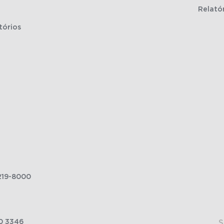
Relató
tórios
219-8000
0 3346
S