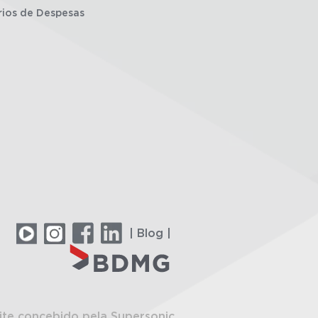
rios de Despesas
| Blog |
ite concebido pela Supersonic