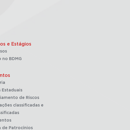
os e Estágios
sos
o no BDMG
ntos
ria
 Estaduais
iamento de Riscos
ações classificadas e
sificadas
entos
a de Patrocínios