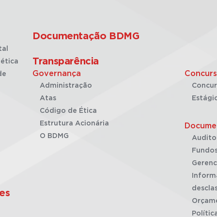
Documentação BDMG
tal
Transparência
ética
Governança
Concurs
de
Administração
Concur
Atas
Estági
Código de Ética
Estrutura Acionária
Docume
O BDMG
Audito
Fundos
Gerenc
Inform
desclas
es
Orçam
Polític