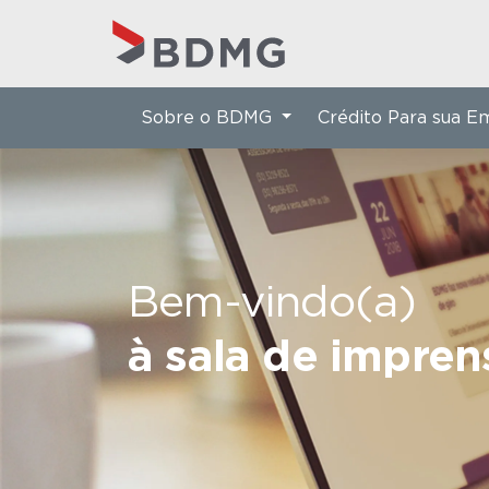
Sobre o BDMG
Crédito Para sua 
Bem-vindo(a)
à sala de impre