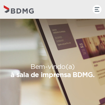
Bem-vindo(a)
à sala de imprensa BDMG.