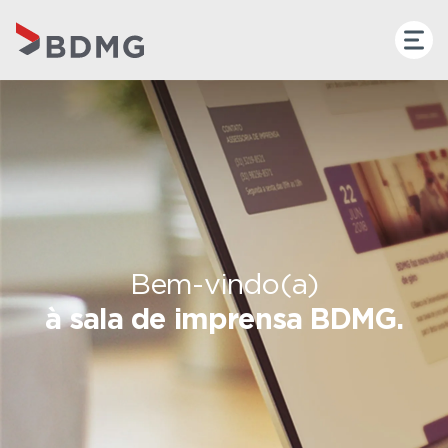
Bem-vindo(a)
à sala de imprensa BDMG.