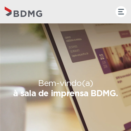
Bem-vindo(a)
à sala de imprensa BDMG.