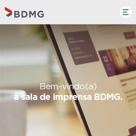
Bem-vindo(a)
à sala de imprensa BDMG.