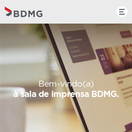
Bem-vindo(a)
à sala de imprensa BDMG.