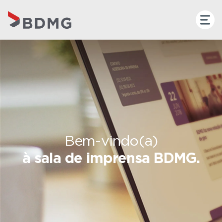
Bem-vindo(a)
à sala de imprensa BDMG.