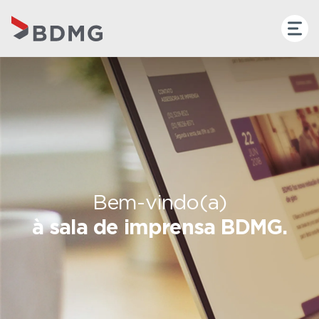
Bem-vindo(a)
à sala de imprensa BDMG.