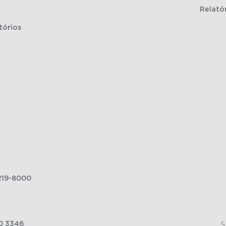
Relató
tórios
219-8000
0 3346
S