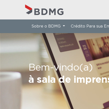
Sobre o BDMG
Crédito Para sua 
Bem-vindo(a)
à sala de impre