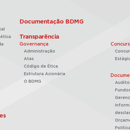
Documentação BDMG
tal
Transparência
ética
Governança
Concurs
de
Administração
Concur
Atas
Estági
Código de Ética
Estrutura Acionária
Docume
O BDMG
Audito
Fundos
Gerenc
Inform
desclas
es
Orçam
Polític