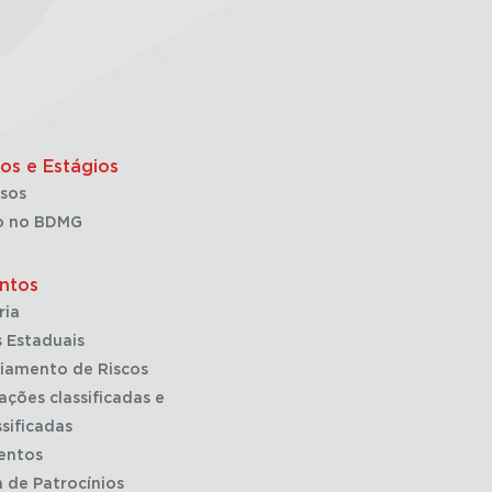
os e Estágios
sos
o no BDMG
ntos
ria
 Estaduais
iamento de Riscos
ações classificadas e
sificadas
entos
a de Patrocínios