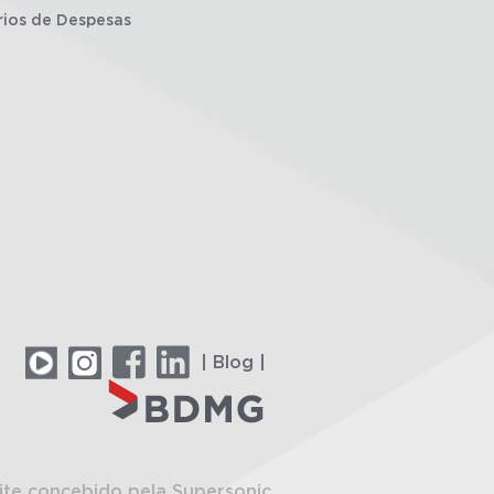
rios de Despesas
| Blog |
ite concebido pela Supersonic