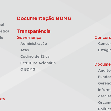
Documentação BDMG
tal
Transparência
ética
Governança
Concurs
de
Administração
Concur
Atas
Estági
Código de Ética
Estrutura Acionária
Docume
O BDMG
Audito
Fundos
Gerenc
Inform
desclas
es
Orçam
Polític