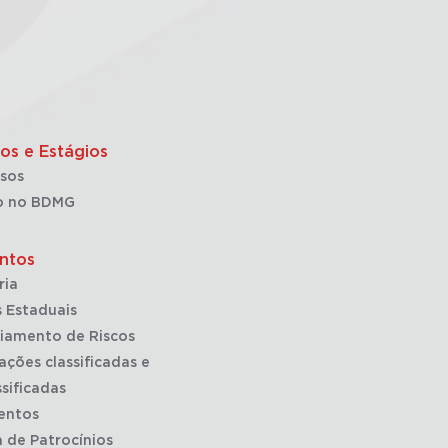
os e Estágios
sos
o no BDMG
ntos
ria
 Estaduais
iamento de Riscos
ações classificadas e
sificadas
entos
a de Patrocínios