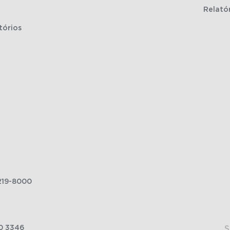
Relató
tórios
219-8000
0 3346
S