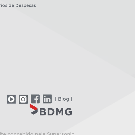
rios de Despesas
| Blog |
ite concebido pela Supersonic