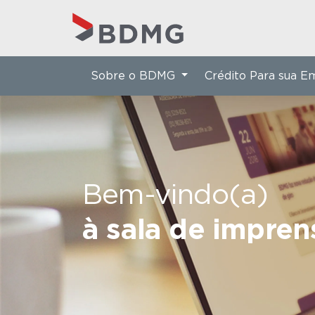
Sobre o BDMG
Crédito Para sua 
Bem-vindo(a)
à sala de impre