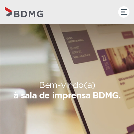
Bem-vindo(a)
à sala de imprensa BDMG.