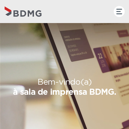
Bem-vindo(a)
à sala de imprensa BDMG.