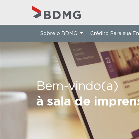
Sobre o BDMG
Crédito Para sua 
Bem-vindo(a)
à sala de impre