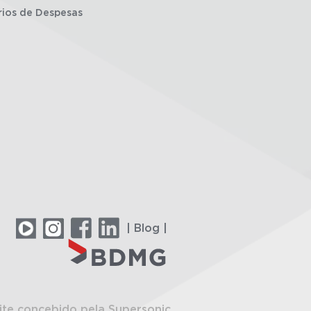
rios de Despesas
| Blog |
ite concebido pela Supersonic