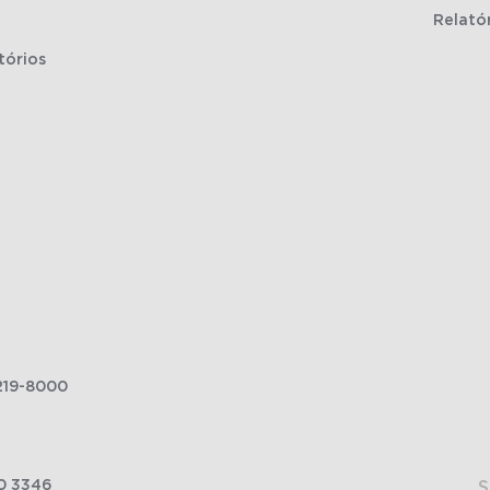
Relató
tórios
219-8000
0 3346
S