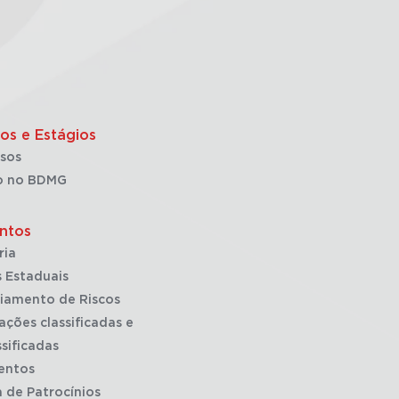
os e Estágios
sos
o no BDMG
ntos
ria
 Estaduais
iamento de Riscos
ações classificadas e
sificadas
entos
a de Patrocínios