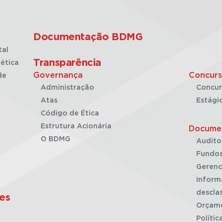
Documentação BDMG
tal
Transparência
ética
Governança
Concurs
de
Administração
Concur
Atas
Estági
Código de Ética
Estrutura Acionária
Docume
O BDMG
Audito
Fundos
Gerenc
Inform
desclas
es
Orçam
Polític