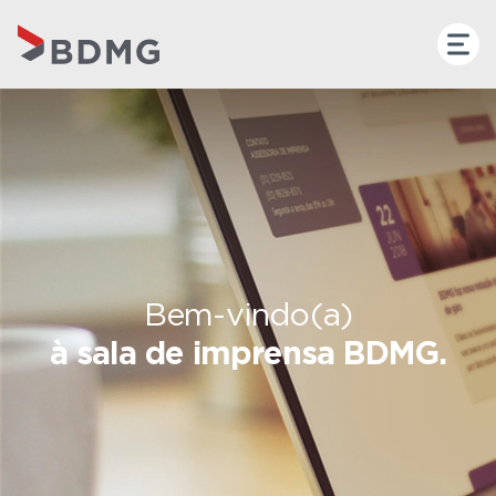
Bem-vindo(a)
à sala de imprensa BDMG.