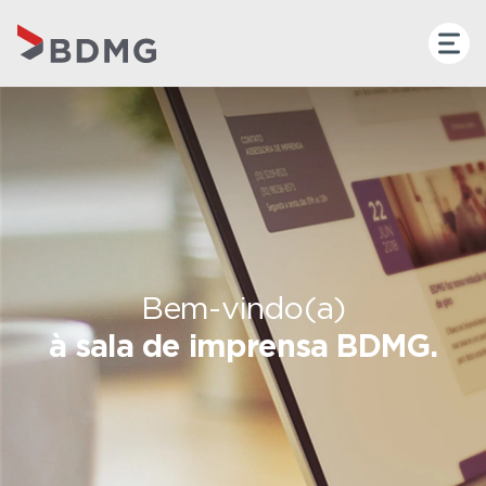
Bem-vindo(a)
à sala de imprensa BDMG.