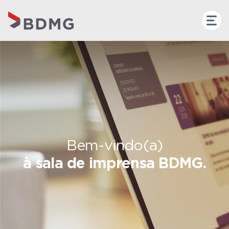
Bem-vindo(a)
à sala de imprensa BDMG.