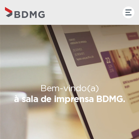
Bem-vindo(a)
à sala de imprensa BDMG.