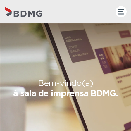
Bem-vindo(a)
à sala de imprensa BDMG.