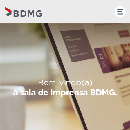
Bem-vindo(a)
à sala de imprensa BDMG.