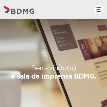
Bem-vindo(a)
à sala de imprensa BDMG.