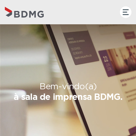
Bem-vindo(a)
à sala de imprensa BDMG.