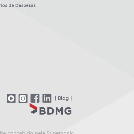
rios de Despesas
| Blog |
ite concebido pela Supersonic