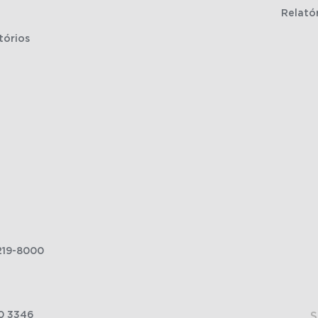
Relató
tórios
219-8000
0 3346
S