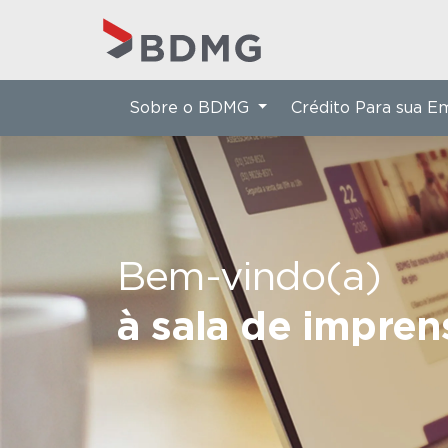
Sobre o BDMG
Crédito Para sua 
Bem-vindo(a)
à sala de impre