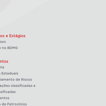
os e Estágios
sos
o no BDMG
ntos
ria
 Estaduais
iamento de Riscos
ações classificadas e
sificadas
entos
a de Patrocínios