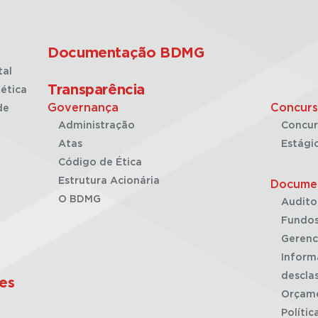
Documentação BDMG
tal
Transparência
ética
Governança
Concurs
de
Administração
Concur
Atas
Estági
Código de Ética
Estrutura Acionária
Docume
O BDMG
Audito
Fundos
Gerenc
Inform
desclas
es
Orçam
Polític