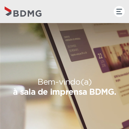
Bem-vindo(a)
à sala de imprensa BDMG.