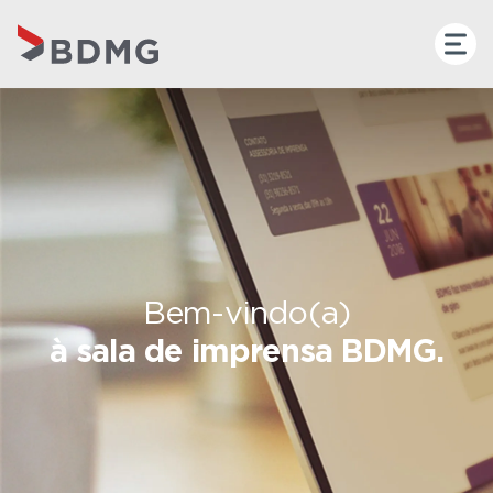
Bem-vindo(a)
à sala de imprensa BDMG.