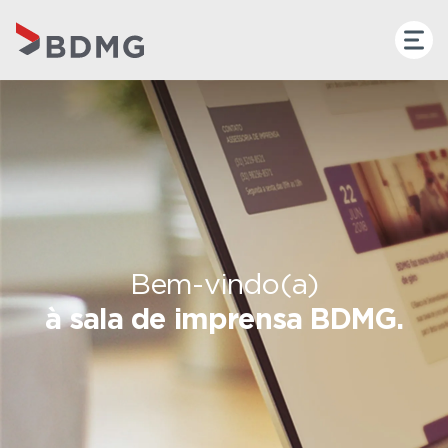
Bem-vindo(a)
à sala de imprensa BDMG.