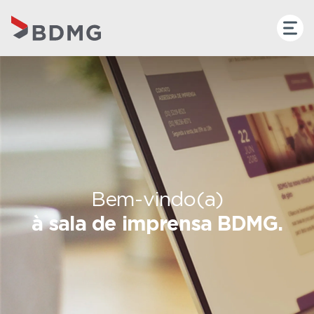
Bem-vindo(a)
à sala de imprensa BDMG.