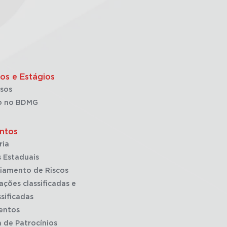
os e Estágios
sos
o no BDMG
ntos
ria
 Estaduais
iamento de Riscos
ações classificadas e
sificadas
entos
a de Patrocínios