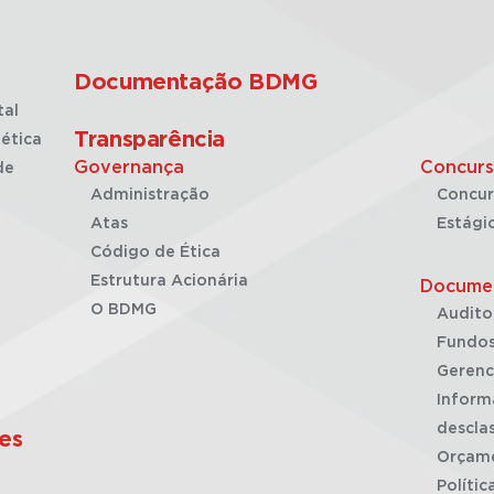
Documentação BDMG
tal
Transparência
ética
Governança
Concurs
de
Administração
Concur
Atas
Estági
Código de Ética
Estrutura Acionária
Docume
O BDMG
Audito
Fundos
Gerenc
Inform
desclas
es
Orçam
Polític