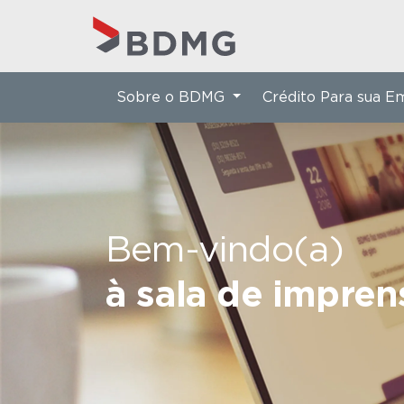
Sobre o BDMG
Crédito Para sua 
Bem-vindo(a)
à sala de impre