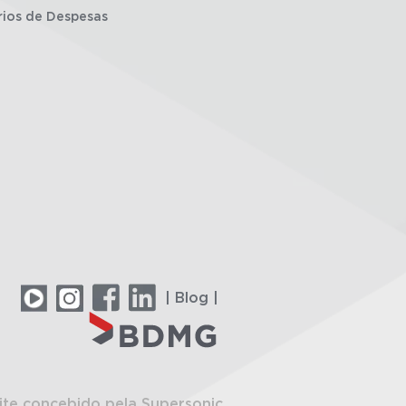
rios de Despesas
| Blog |
ite concebido pela Supersonic