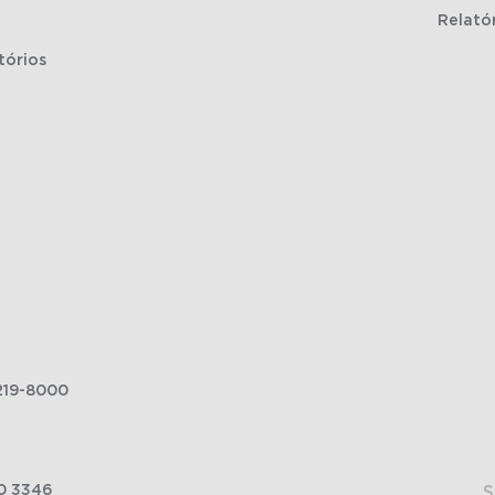
Relató
tórios
219-8000
0 3346
S