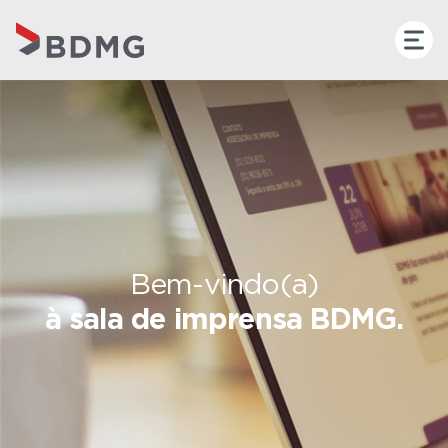
Bem-vindo(a)
à sala de imprensa BDMG.