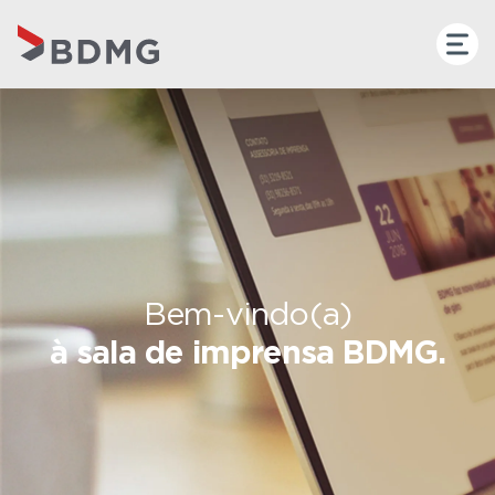
Bem-vindo(a)
à sala de imprensa BDMG.