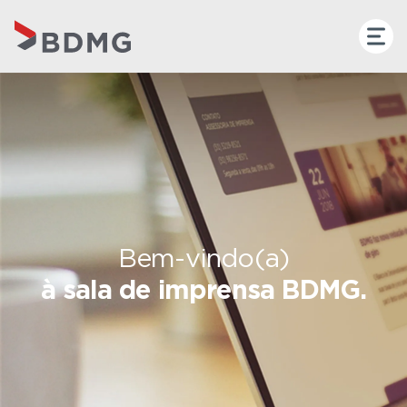
Bem-vindo(a)
à sala de imprensa BDMG.