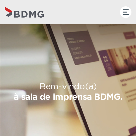
Bem-vindo(a)
à sala de imprensa BDMG.