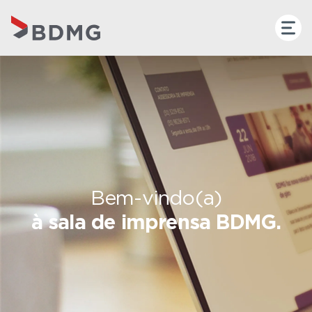
Bem-vindo(a)
à sala de imprensa BDMG.