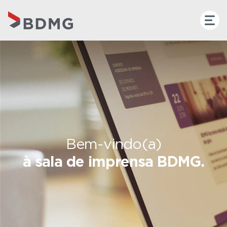
Bem-vindo(a)
à sala de imprensa BDMG.