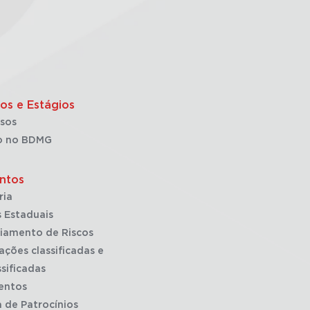
os e Estágios
sos
o no BDMG
ntos
ria
 Estaduais
iamento de Riscos
ações classificadas e
sificadas
entos
a de Patrocínios