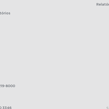
Relató
tórios
219-8000
0 3346
S