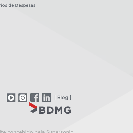
rios de Despesas
| Blog |
ite concebido pela Supersonic