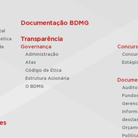
Documentação BDMG
tal
Transparência
ética
Governança
Concurs
de
Administração
Concur
Atas
Estági
Código de Ética
Estrutura Acionária
Docume
O BDMG
Audito
Fundos
Gerenc
Inform
desclas
es
Orçam
Polític