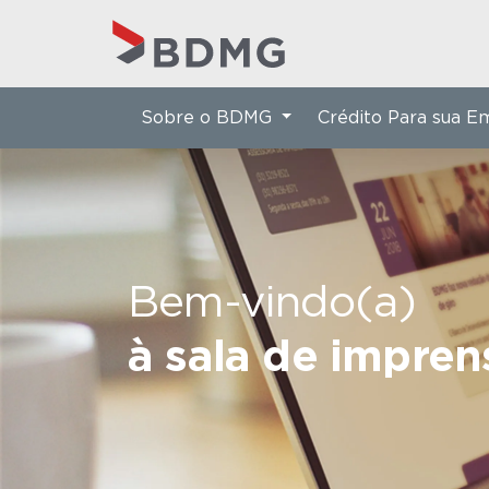
Sobre o BDMG
Crédito Para sua 
Bem-vindo(a)
à sala de impre