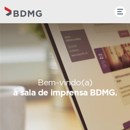
Bem-vindo(a)
à sala de imprensa BDMG.