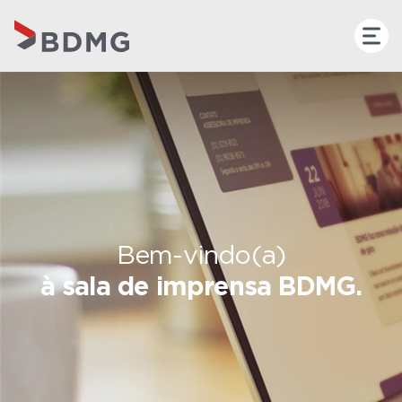
Bem-vindo(a)
à sala de imprensa BDMG.