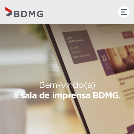
Bem-vindo(a)
à sala de imprensa BDMG.