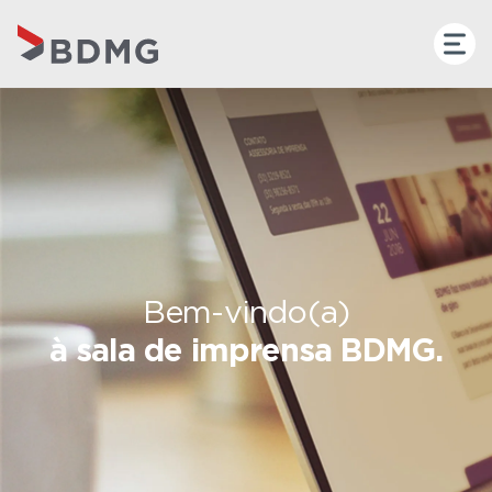
Bem-vindo(a)
à sala de imprensa BDMG.