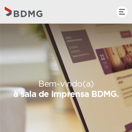
Bem-vindo(a)
à sala de imprensa BDMG.