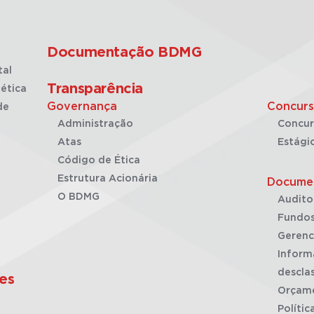
Documentação BDMG
tal
Transparência
ética
Governança
Concurs
de
Administração
Concur
Atas
Estági
Código de Ética
Estrutura Acionária
Docume
O BDMG
Audito
Fundos
Gerenc
Inform
desclas
es
Orçam
Polític