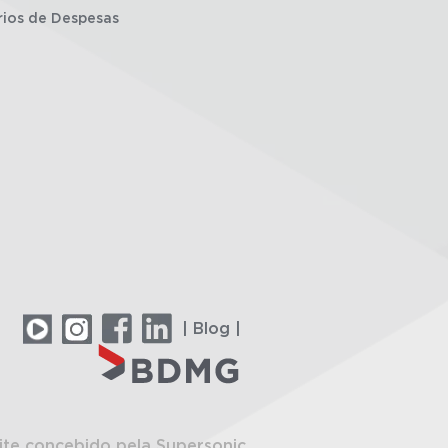
rios de Despesas
| Blog |
ite concebido pela Supersonic