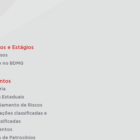
os e Estágios
sos
o no BDMG
ntos
ria
 Estaduais
iamento de Riscos
ações classificadas e
sificadas
entos
a de Patrocínios