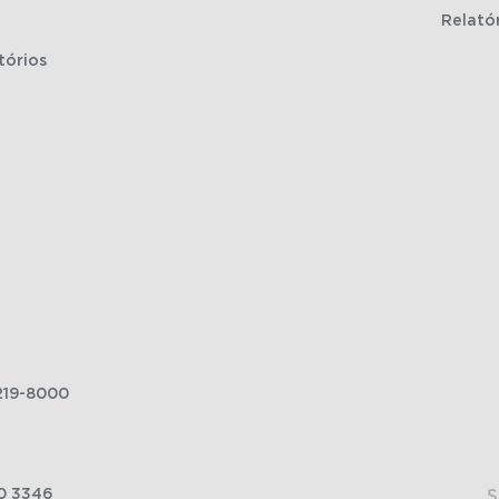
Relató
tórios
219-8000
0 3346
S