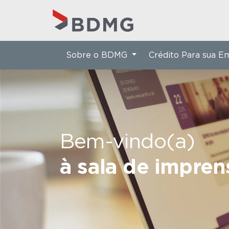
Sobre o BDMG
Crédito Para sua 
Bem-vindo(a)
à sala de impre