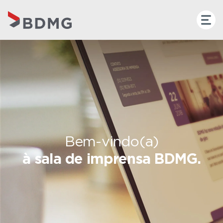
Bem-vindo(a)
à sala de imprensa BDMG.