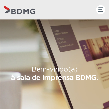
Bem-vindo(a)
à sala de imprensa BDMG.