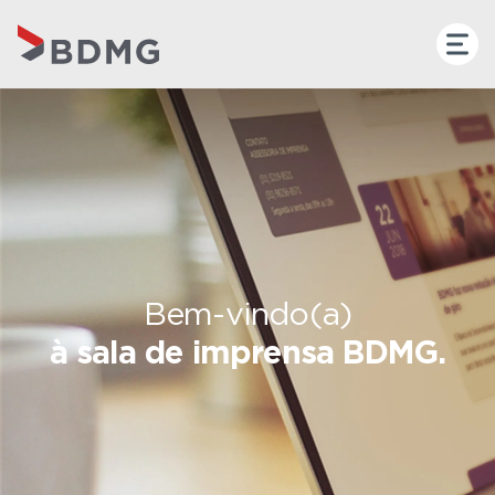
Bem-vindo(a)
à sala de imprensa BDMG.