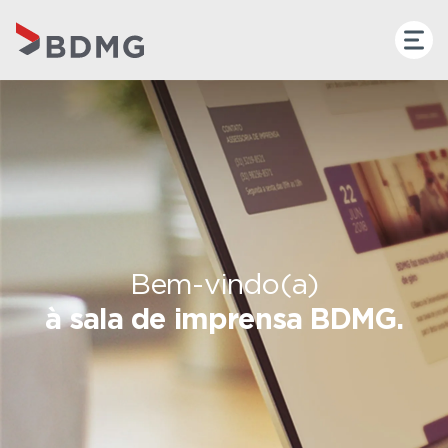
Bem-vindo(a)
à sala de imprensa BDMG.