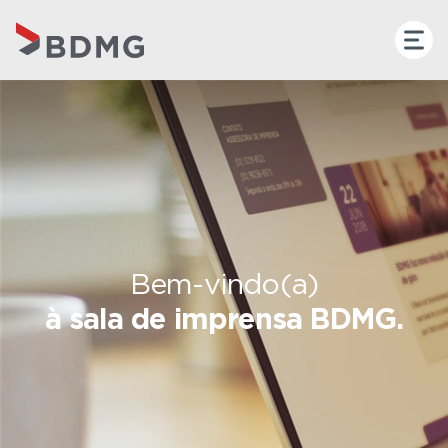
Bem-vindo(a)
à sala de imprensa BDMG.