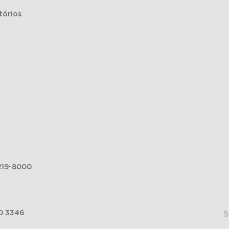
tórios
219-8000
0 3346
S