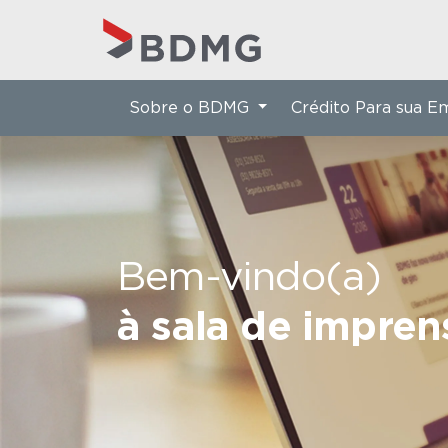
Sobre o BDMG
Crédito Para sua 
Bem-vindo(a)
à sala de impre