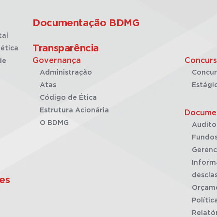
Documentação BDMG
tal
Transparência
ética
Governança
Concurs
de
Administração
Concur
Atas
Estági
Código de Ética
Estrutura Acionária
Docume
O BDMG
Audito
Fundos
Gerenc
Inform
desclas
es
Orçam
Polític
Relató