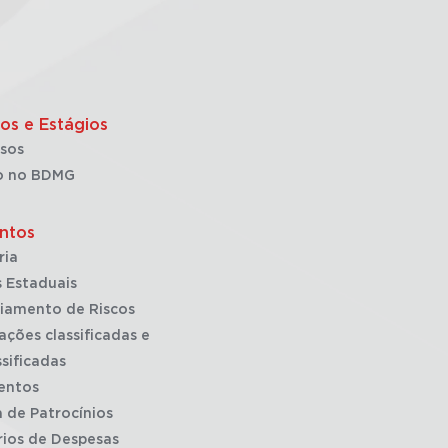
os e Estágios
sos
o no BDMG
ntos
ria
 Estaduais
iamento de Riscos
ações classificadas e
sificadas
entos
a de Patrocínios
rios de Despesas