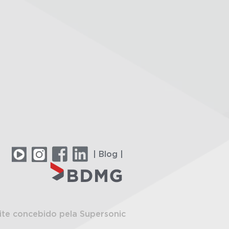
| Blog |
ite concebido pela Supersonic