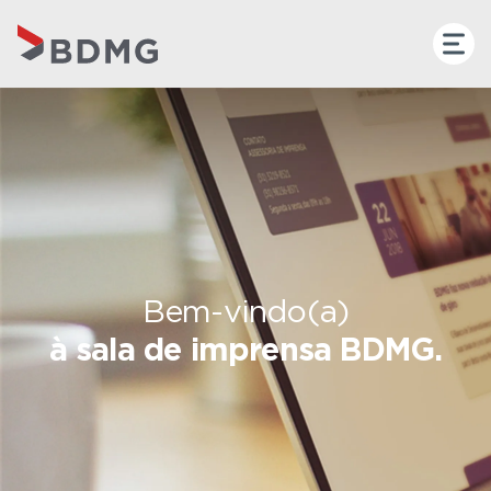
Bem-vindo(a)
à sala de imprensa BDMG.