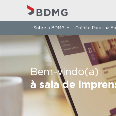
Sobre o BDMG
Crédito Para sua 
Bem-vindo(a)
à sala de impre