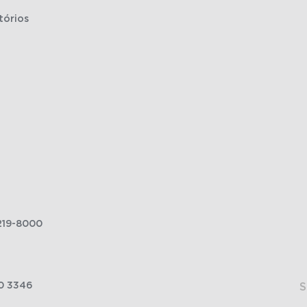
tórios
219-8000
0 3346
S