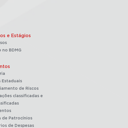
os e Estágios
sos
o no BDMG
ntos
ria
 Estaduais
iamento de Riscos
ações classificadas e
sificadas
entos
a de Patrocínios
rios de Despesas