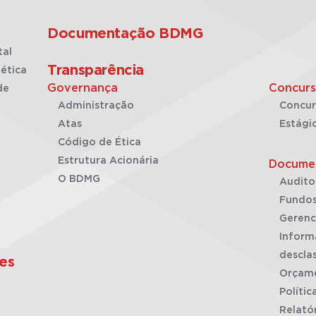
Documentação BDMG
tal
Transparência
ética
Governança
Concurs
de
Administração
Concur
Atas
Estági
Código de Ética
Estrutura Acionária
Docume
O BDMG
Audito
Fundos
Gerenc
Inform
desclas
es
Orçam
Polític
Relató