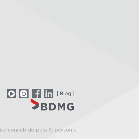
| Blog |
ite concebido pela Supersonic