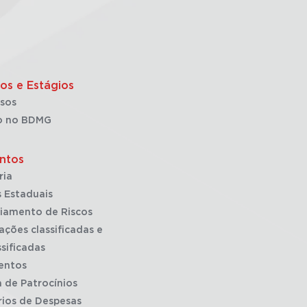
os e Estágios
sos
o no BDMG
ntos
ria
 Estaduais
iamento de Riscos
ações classificadas e
sificadas
entos
a de Patrocínios
rios de Despesas