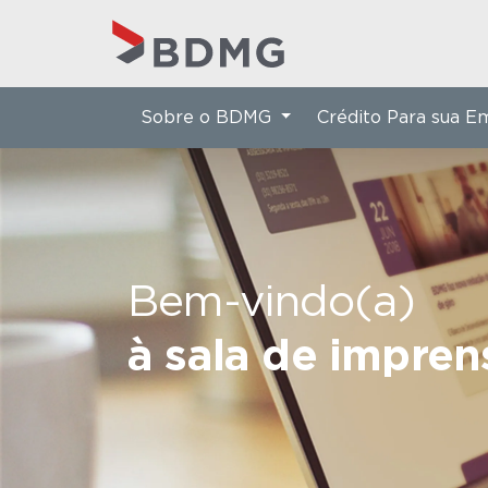
Sobre o BDMG
Crédito Para sua 
Bem-vindo(a)
à sala de impre