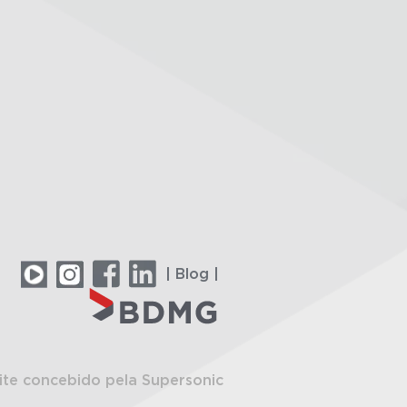
| Blog |
ite concebido pela Supersonic