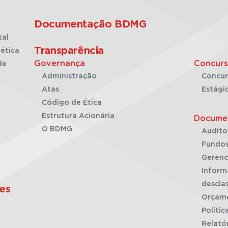
Documentação BDMG
tal
Transparência
ética
Governança
Concurs
de
Administração
Concur
Atas
Estági
Código de Ética
Estrutura Acionária
Docume
O BDMG
Audito
Fundos
Gerenc
Inform
desclas
es
Orçam
Polític
Relató