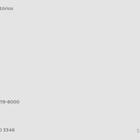
tórios
219-8000
0 3346
S