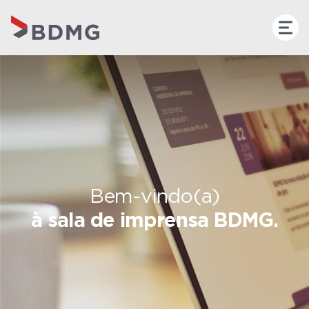
Bem-vindo(a)
à sala de imprensa BDMG.